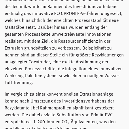
Aufbauend auf dieser Problemstellung beim aktuellen Stand
der Technik wurde im Rahmen des Investitionsvorhabens
erstmalig das innovative ECO.PROFILE-Verfahren umgesetzt,
welches hinsichtlich der erreichten Prozessstabilität neue
Maßstäbe setzt. Darüber hinaus wurden entlang der
gesamten Prozesskette umweltrelevante Innovationen
realisiert, mit dem Ziel, die Ressourceneffizienz in der
Extrusion grundsätzlich zu verbessern. Beispielhaft zu
nennen sind an dieser Stelle ein für größere Rezyklatmengen
ausgelegter Coextruder, eine exakte Abstimmung der
einzelnen Prozessschritte, die Integration eines innovativen
Werkzeug-Palettensystems sowie einer neuartigen Wasser-
Luft-Trennung.
Im Vergleich zu einer konventionellen Extrusionsanlage
konnte nach Umsetzung des Investitionsvorhabens der
Rezyklatanteil bei Rahmenprofilen signifikant gesteigert
werden. Die dabei erzielte Substitution von Primär-PVC
entspricht ca. 1.200 Tonnen CO
-Äquivalenten, was den
2