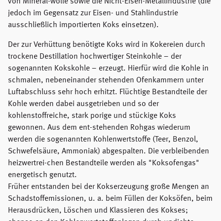
von Mineral-wolle sowie die Nicht-Eisen-Metallindustrie (die
jedoch im Gegensatz zur Eisen- und Stahlindustrie
ausschließlich importierten Koks einsetzen).
Der zur Verhüttung benötigte Koks wird in Kokereien durch
trockene Destillation hochwertiger Steinkohle – der
sogenannten Kokskohle – erzeugt. Hierfür wird die Kohle in
schmalen, nebeneinander stehenden Ofenkammern unter
Luftabschluss sehr hoch erhitzt. Flüchtige Bestandteile der
Kohle werden dabei ausgetrieben und so der
kohlenstoffreiche, stark porige und stückige Koks
gewonnen. Aus dem ent-stehenden Rohgas wiederum
werden die sogenannten Kohlenwertstoffe (Teer, Benzol,
Schwefelsäure, Ammoniak) abgespalten. Die verbleibenden
heizwertrei-chen Bestandteile werden als "Koksofengas"
energetisch genutzt.
Früher entstanden bei der Kokserzeugung große Mengen an
Schadstoffemissionen, u. a. beim Füllen der Koksöfen, beim
Herausdrücken, Löschen und Klassieren des Kokses;